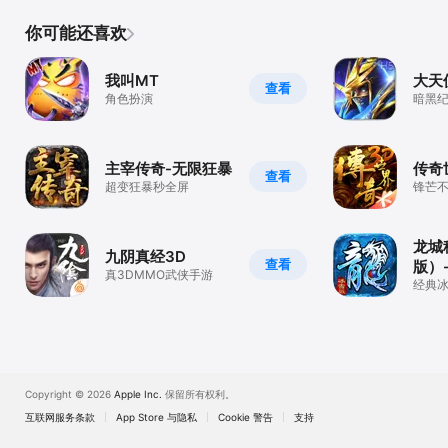
你可能还喜欢
我叫MT
大天
查看
角色扮演
暗黑纪
主宰传奇-无限狂暴
传奇
查看
超变狂暴秒全屏
锋芒不
龙城
九阴真经3D
查看
版）
真3DMMO武侠手游
经典
奇
Copyright © 2026
Apple Inc.
保留所有权利。
互联网服务条款
App Store 与隐私
Cookie 警告
支持