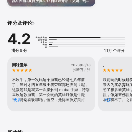
乱斗西游2夏日庆典8月5日狂欢开启！女娲、刑
●痛快手感，点燃前所未有的【战斗激情】。随心走位，越塔进攻，
天、土德星君泳装限时登陆。现在上线还有海量元
风骚卡点放大招，期待你的再一次超神！

宝、百位英雄、珍稀游戏道具待英雄们上线领取！
●前所未有的帮派交互乐趣，和帮派兄弟在【帮派战】中百战成名，
尊享跨服九州的无上荣耀。

评分及评论
●【上百位超级西游英雄】，史上最庞大的西游英雄阵容待你征召。
打造你的至强战阵，带领他们，去战斗、去征服！

4.2
●最酣畅的全平台【跨服热血PK】。随时随地约战好友，更可组队参
战3v3、12v12，纵情享受移动竞技的极致快感。

●史上最丰厚的【西游补贴】。新团队为你精心准备了海量的福利。
力度绝对拉满，新老朋友乱斗无忧！

满分 5 分
1.1万 个评分
乱斗荣誉：

●网易史上首款革命性动作手游

回味童年
。
2023/08/18
●网易史上首款超过1亿玩家的手游

独断万古弦
●中国大陆首个入选【App Store 中国区年度精选】的作品

不吹牛，第一次玩这个游戏已经是七八年前
以前玩的时候确
●体育总局电子竞技两大赛事（IET&NEST）的首款手游比赛项目

了，当时才四五年级王者荣耀都还没问世呢，
来因为实名弃坑
这款游戏是我第一次接触到 moba 手游，特别
初了很多新英雄
玩家评价：

喜欢这款游戏，第一次玩的英雄好像是牛魔
祖，像如来佛祖
SO：来自开服玩家的五星。怀念曾经游戏，希望有生之年可以看到乱
王，特别喜欢哪吒，悟空，觉得画质好美好玄
更多
本获得不了。之
更多
斗2重生归来呀！

幻特别喜欢，特别是悟空的一个皮肤我到现在
分开打，对面降
User14656752：这是我在没玩王者荣耀前，第一款这类型的手机游
还记得名字，叫九霄凌云，非常喜欢但当时那
一个北海龙王，
戏

么小又没有钱可以买，只能每天眼巴巴的看一
个英雄之一，当
迷津时落：支持重制，优化一下画面之后像刚出那样重新出一遍都可
看，希望有朝一日可以得到他，后来不知怎么
了，只能挨打。
以，我支持!这款游戏的任务形象在我心里留下了很深的印象，这才是
的就没再玩了，可能是王者荣耀出来了去玩王
平衡，还只能人
我心中想要的西游!!!

者把这款游戏忘了，刚才在找游戏一直找不到
走向衰弱了。看