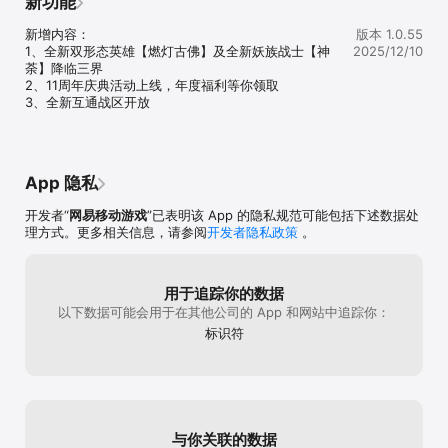
新功能
喜欢的，突然间就想起来这款游戏了，特地又
美好会议和快乐
立即下载《乱斗西游2：归来》。让我们一起，重温全英雄战斗激情！

下载回来了顺便给我的童年评论一个五星，致
新增内容：

版本 1.0.55
敬这款虽然已经落寞但曾经带给我很多快乐的
【联系我们】

1、全新双形态英雄【燃灯古佛】及全新妖族战士【神
2025/12/10
游戏
网易官方网站：http://ldxy.163.com/index.html

荼】降临三界

网易客服电话：020-89166180-3
2、11周年庆典活动上线，年度福利等你领取

3、全新互通战区开放
App 隐私
开发者“
网易移动游戏
”已表明该 App 的隐私规范可能包括下述数据处
理方式。更多相关信息，请参阅
开发者隐私政策
。
用于追踪你的数据
以下数据可能会用于在其他公司的 App 和网站中追踪你：
标识符
与你关联的数据