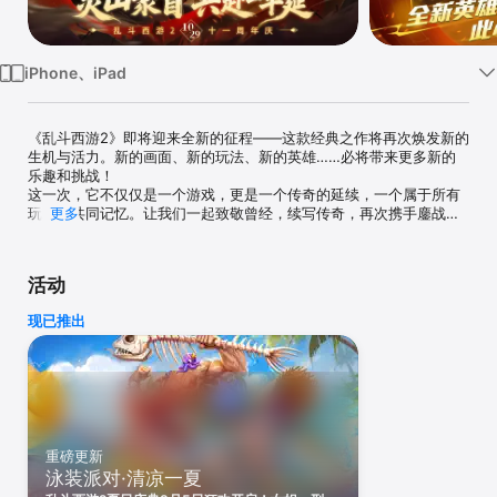
iPhone、iPad
《乱斗西游2》即将迎来全新的征程——这款经典之作将再次焕发新的
生机与活力。新的画面、新的玩法、新的英雄……必将带来更多新的
乐趣和挑战！

这一次，它不仅仅是一个游戏，更是一个传奇的延续，一个属于所有
玩家的共同记忆。让我们一起致敬曾经，续写传奇，再次携手鏖战三
更多
界！

《乱斗西游2》是网易自主研发的革新英雄竞技手游。游戏以颠覆西游
活动
故事为背景，融合了MOBA推塔体验，让玩家在“卡牌收集+养成+策
略战斗”的长线乐趣中尽享卡牌RPG的精彩。在这里，玩家可以尽情体
现已推出
验自由走位、越塔强杀的MOBA乐趣，同时还能参与3V3、12V12帮
派大乱斗等多种PVP对战模式。此外，游戏还提供闯关模式，西游路
上何止九九八十一次挑战，与好友一同挑战关卡，体验刺激的团战对
战，感受西游世界的奇幻魅力。

【游戏特色】

大家一起回家，热闹非凡！《乱斗西游2：归来》11周年庆版本今日全
重磅更新
新发布，让我们在灵山聚首，续写西游传奇！

泳装派对·清凉一夏
乱斗特色：
