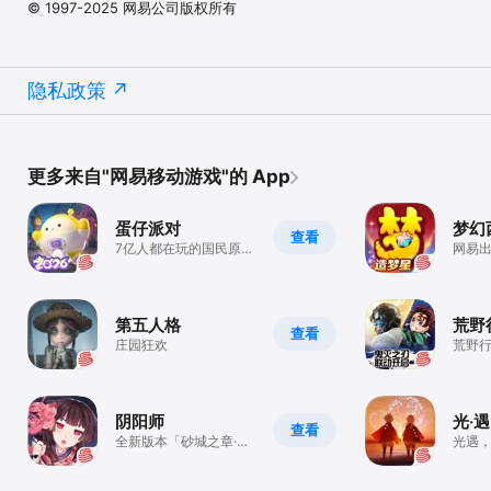
© 1997-2025 网易公司版权所有
隐私政策
更多来自"网易移动游戏"的 App
蛋仔派对
梦幻
查看
7亿人都在玩的国民原创
网易
乐园手游
手游
第五人格
荒野
查看
庄园狂欢
荒野
送蝴蝶
阴阳师
光·遇
查看
全新版本「砂城之章·洪
光遇
狐天运」7月22日正式
好
来袭！