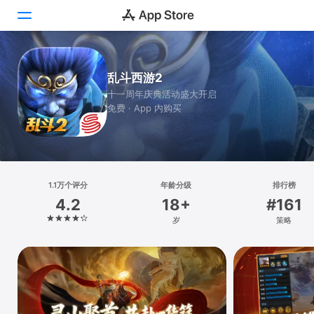
Today
乱斗西游2
十一周年庆典活动盛大开启
游戏
免费 · App 内购买
App
搜索
平台
1.1万个评分
年龄分级
排行榜
4.2
18+
#161
iPhone
岁
策略
iPad
Mac
Vision
Watch